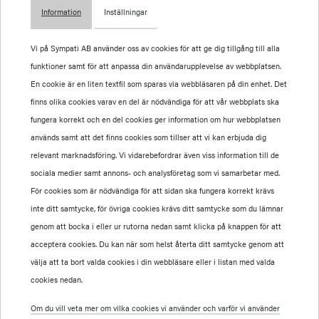
Information
Inställningar
Vilka typer av cookies använder vi på Sympati AB?
Här hittar du en lista över samtliga cookies vi använder oss av.
Vi på Sympati AB använder oss av cookies för att ge dig tillgång till alla
funktioner samt för att anpassa din användarupplevelse av webbplatsen.
En cookie är en liten textfil som sparas via webbläsaren på din enhet. Det
finns olika cookies varav en del är nödvändiga för att vår webbplats ska
Förstapartscookies
fungera korrekt och en del cookies ger information om hur webbplatsen
En förstapartscookie placeras av den webbplats som du besöker på
används samt att det finns cookies som tillser att vi kan erbjuda dig
din enhet och är en typ av cookie som inte delas med någon annan
relevant marknadsföring. Vi vidarebefordrar även viss information till de
part.
sociala medier samt annons- och analysföretag som vi samarbetar med.
För cookies som är nödvändiga för att sidan ska fungera korrekt krävs
inte ditt samtycke, för övriga cookies krävs ditt samtycke som du lämnar
genom att bocka i eller ur rutorna nedan samt klicka på knappen för att
Tredjepartscookies
acceptera cookies. Du kan när som helst återta ditt samtycke genom att
Tredjepartscookies placeras av en extern utgivare, en så kallad tredje
välja att ta bort valda cookies i din webbläsare eller i listan med valda
part, exempelvis sociala medieplattformar eller samarbetspartners
cookies nedan.
inom annonsering. Syftet med dessa cookies är att samla information
Om du vill veta mer om vilka cookies vi använder och varför vi använder
för att tillhandahålla annonsering och skräddarsytt innehåll samt för