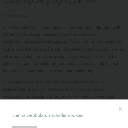
Varför cookies
Vi på Sympati AB använder oss av cookies för att ge dig tillgång till
alla funktioner på webbplatsen samt för att anpassa din
användarupplevelse av webbplatsen. En cookie är en liten textfil som
sparas via webbläsaren på din enhet. Det finns olika cookies varav en
del är nödvändiga för att vår webbplats ska fungera korrekt och en
del cookies ger information om hur webbplatsen används och som
tillser att vi kan erbjuda dig relevant marknadsföring.
Vi vidarebefordrar även viss information till de annons- och
analysföretag som vi samarbetar med. För cookies som är
nödvändiga för att sidan ska fungera korrekt behöver vi inte ditt
samtycke. För övriga cookies behöver vi ditt samtycke till att de
x
används.
Denna webbplats använder cookies